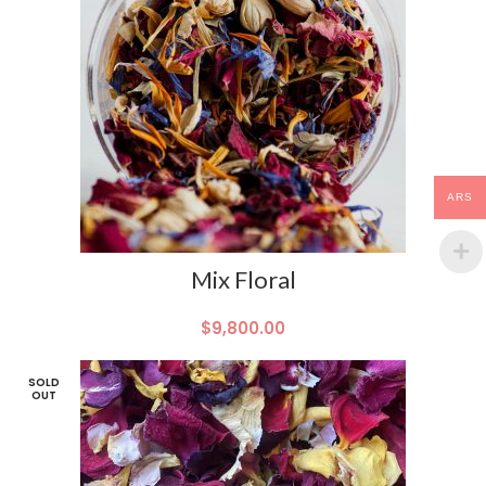
ARS
Mix Floral
$
9,800.00
SOLD
OUT